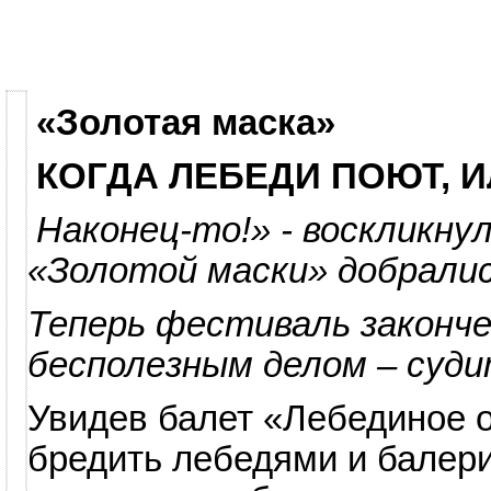
«Золотая маска»
КОГДА ЛЕБЕДИ ПОЮТ,
И
Наконец-то!» - воскликн
«Золотой маски» добралис
Теперь фестиваль законче
бесполезным делом – суди
Увидев балет «Лебединое о
бредить лебедями и балер