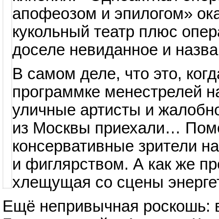
апофеозом и эпилогом» ока
кукольный театр плюс опер
доселе невиданное и назв
В самом деле, что это, ко
программке менестрелей н
уличные артисты и жалобн
из Москвы приехали… Помо
консервативные зрители н
и фиглярством. А как же 
хлещущая со сцены энерге
Ещё непривычная роскошь: в