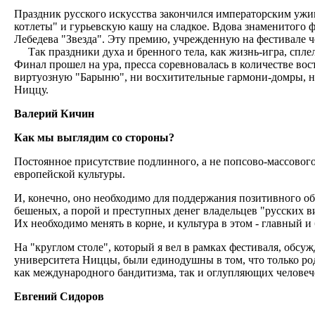
Праздник русского искусства закончился императорским ужи
котлеты" и гурьевскую кашу на сладкое. Вдова знаменитого 
Лебедева "Звезда". Эту премию, учрежденную на фестивале 
Так праздники духа и бренного тела, как жизнь-игра, сплел
Финал прошел на ура, пресса соревновалась в количестве вос
виртуозную "Барыню", ни восхитительные гармони-домры, ни
Ниццу.
Валерий Кичин
Как мы выглядим со стороны?
Постоянное присутствие подлинного, а не попсово-массового
европейской культуры.
И, конечно, оно необходимо для поддержания позитивного об
бешеных, а порой и преступных денег владельцев "русских в
Их необходимо менять в корне, и культура в этом - главный 
На "круглом столе", который я вел в рамках фестиваля, обсу
университета Ниццы, были единодушны в том, что только ро
как международного бандитизма, так и оглупляющих человеч
Евгений Сидоров