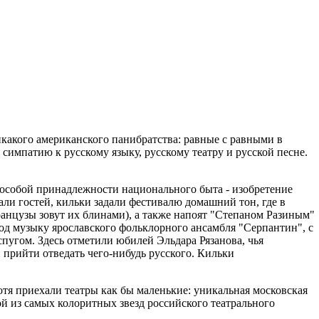
икакого американского панибратства: равные с равными в
импатию к русскому языку, русскому театру и русской песне.
к особой принадлежности национального быта - изобретение
али гостей, кильки задали фестивалю домашний тон, где в
ранцузы зовут их блинами), а также напоят "Степаном Разиным"
под музыку ярославского фольклорного ансамбля "Серпантин", с
угом. Здесь отметили юбилей Эльдара Рязанова, чья
и прийти отведать чего-нибудь русского. Кильки
отя приехали театры как бы маленькие: уникальная московская
й из самых колоритных звезд российского театрального