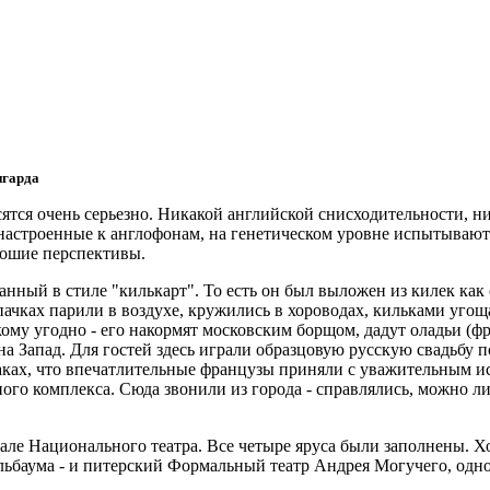
нгарда
ятся очень серьезно. Никакой английской снисходительности, н
астроенные к англофонам, на генетическом уровне испытывают с
рошие перспективы.
анный в стиле "килькарт". То есть он был выложен из килек ка
ачках парили в воздухе, кружились в хороводах, кильками угощ
му угодно - его накормят московским борщом, дадут оладьи (ф
на Запад. Для гостей здесь играли образцовую русскую свадьбу 
ах, что впечатлительные французы приняли с уважительным исп
ьного комплекса. Сюда звонили из города - справлялись, можно л
але Национального театра. Все четыре яруса были заполнены. Х
ьбаума - и питерский Формальный театр Андрея Могучего, одно