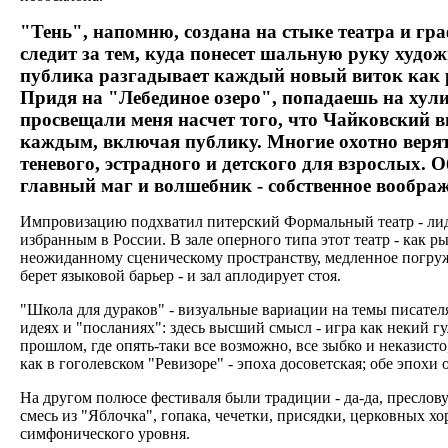
"Тень", напомню, создана на стыке театра и гра
следит за тем, куда понесет шальную руку худо
публика разгадывает каждый новый виток как ре
Придя на "Лебединое озеро", попадаешь на хули
просвещали меня насчет того, что Чайковский в
каждым, включая публику. Многие охотно верят,
теневого, эстрадного и детского для взрослых. 
главный маг и волшебник - собственное воображ
Импровизацию подхватил питерский Формальный театр - лид
избранным в России. В зале оперного типа этот театр - как 
неожиданному сценическому пространству, медленное погру
берет языковой барьер - и зал аплодирует стоя.
"Школа для дураков" - визуальные вариации на темы писател
идеях и "посланиях": здесь высший смысл - игра как некий г
прошлом, где опять-таки все возможно, все зыбко и неказисто
как в гоголевском "Ревизоре" - эпоха досоветская; обе эпох
На другом полюсе фестиваля были традиции - да-да, пресло
смесь из "Яблочка", гопака, чечетки, присядки, церковных 
симфонического уровня.