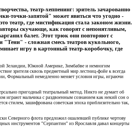
творчества, театр-хеппенинг: зритель зачарованно
чки-точки-запятой" может явиться что угодно -
это театр, где мистификация стала законом жизни.
о авторы скучающе, как говорят с непонятливым,
варганил балет. Этот трюк они повторяют с
 "Тени" - сложная смесь театров кукольного,
оминает игру в картонный театр-коробочку, где
овой Зеландии, Южной Америке, Зимбабве и немногим
ествие зрителя сквозь предметный мир лестниц-фойе к всегда
ции, Формальный немедленно меняет условия игры, играючи
ерсально пригодный театральный метод. Никто не думает об
том играют мальчика с раздвоенным сознанием как некий сон о
вется стилем, зашифрована советская эпоха приблизительно так,
ляски Северного флота предложил ошалевшей публике чертову
родных инструментов "Серпантин" из Ярославля давал концерты