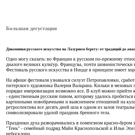
Большая дегустация
Диковинки русского искусства на Лазурном берегу: от традиций до ава
Одно могу сказать: во Франции к русским по-прежнему относ
диалоге великих культур. Французы, почти шовинистически н
Фестиваль русского искусства в Ницце в принципе имеет хо
На афише фестиваля узнавался силуэт Петропавловки, сработ
питерского художника Валерия Вальрана. Кильки в меховых п
порядке импровизации возможно все. В клуб можно прийти ко
- единственным русским пивом, которому удалось пробиться 
картинными новобрачными и выяснением отношений на кулак
ретроспектива все десять дней шла в одном из залов театрал
символизировали удалой праздник бренного тела.
Праздники духа разворачивались в помпезном красно-буром з
"Тень" - семейный подряд Майи Краснопольской и Ильи Эпел
небосклона.