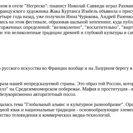
ном в отеле "Негреско": пианист Николай Саввиди играл Рахман
французского художника Жака Куртанса Изабель объявила о прис
четыре года назад, уже получили Инна Чурикова, Андрей Разенк
ись на этом фестивале, образовав шальной хеппенинг, куда публ
торженных определений: "великолепно", "восхитительно", "вирту
 эти великолепные традиции древней и глубокой культуры в сам
 русского искусства во Франции вообще и на Лазурном берегу 
раза нашей непредсказуемой страны. Это образ той России, кото
илл" на Средиземноморском побережье. Мафия и проституция - в
и безукоризненно авторитетный посол.
ждалась тема "Глобальный альянс и культурное разнообразие". О
дной язык и национальные традиции - основообразующие элемен
ество телевидения и коммерческих медиа-технологий.