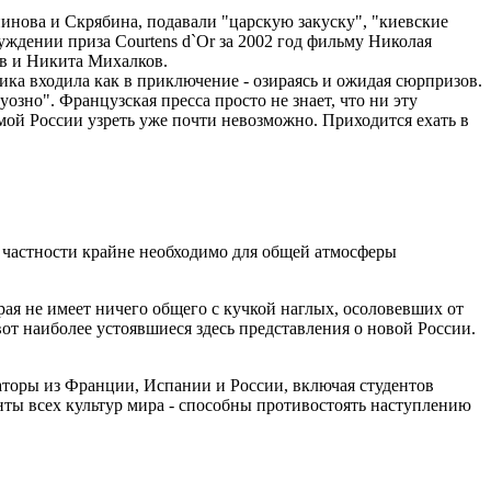
инова и Скрябина, подавали "царскую закуску", "киевские
уждении приза Courtens d`Or за 2002 год фильму Николая
ов и Никита Михалков.
ика входила как в приключение - озираясь и ожидая сюрпризов.
озно". Французская пресса просто не знает, что ни эту
ой России узреть уже почти невозможно. Приходится ехать в
в частности крайне необходимо для общей атмосферы
рая не имеет ничего общего с кучкой наглых, осоловевших от
от наиболее устоявшиеся здесь представления о новой России.
раторы из Франции, Испании и России, включая студентов
ты всех культур мира - способны противостоять наступлению