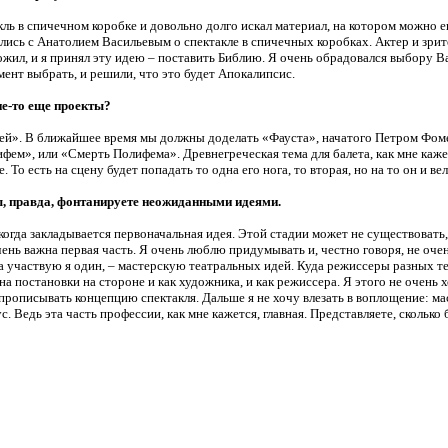
кль в спичечном коробке и довольно долго искал материал, на котором можно е
ись с Анатолием Васильевым о спектакле в спичечных коробках. Актер и зрител
ожил, и я принял эту идею – поставить Библию. Я очень обрадовался выбору В
ент выбрать, и решили, что это будет Апокалипсис.
ие-то еще проекты?
ей». В ближайшее время мы должны доделать «Фауста», начатого Петром Фоме
ифем», или «Смерть Полифема». Древнегреческая тема для балета, как мне каже
То есть на сцену будет попадать то одна его нога, то вторая, но на то он и вел
ы, правда, фонтанируете неожиданными идеями.
 когда закладывается первоначальная идея. Этой стадии может не существовать
чень важна первая часть. Я очень люблю придумывать и, честно говоря, не оче
ка участвую я один, – мастерскую театральных идей. Куда режиссеры разных 
а постановки на стороне и как художника, и как режиссера. Я этого не очень 
 прописывать концепцию спектакля. Дальше я не хочу влезать в воплощение: ма
. Ведь эта часть профессии, как мне кажется, главная. Представляете, сколько