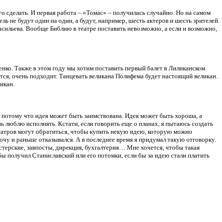
го сделать. И первая работа – «Томас» – получилась случайно. Но на самом
ь не будут один на один, а будут, например, шесть актеров и шесть зрителей.
асильева. Вообще Библию в театре поставить невозможно, а если и возможно,
нко. Также в этом году мы хотим поставить первый балет в Лиликанском
тся, очень подходит. Танцевать великана Полифема будет настоящий великан.
икан.
, потому что идея может быть заимствована. Идея может быть хороша, а
нь люблю исполнять. Кстати, если говорить еще о планах, я пытаюсь создать
театров могут обратиться, чтобы купить некую идею, которую можно
хочу и раньше отказывался. А в последнее время я придумал такую отговорку.
стерские, завпосты, дирекция, бухгалтерия… Мне хочется, чтобы такая
 бы получил Станиславский или его потомки, если бы за идею стали платить