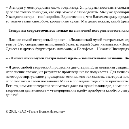
– Эта идея у меня родилась около года назад. Я придумал поставить спекта
деле это только прикидка, что еще можно с этим сделать. Мы уже договорил
У каждого актера – свой коробок. Единственное, что Васильев сразу предл
то только таким способом: крошечные куклы. Мы долго искали, какой фрагм
– Теперь вы сосредоточитесь только на спичечной истории или есть как
– Для нас самый интересный проект – «Лиликанский музей театральных ид
театре. Это специально написанный балет, который будет называться «Пол
Одиссея и других будут играть лиликаны, а Полифема – Николай Цискаридзе. 
– «Лиликанский музей театральных идей» – замечательное название. В
– Я делю любой творческий процесс на две стадии. Есть начальная стадия,
исполнение плохое, и в результате произведение не получается. Для меня о
некоторое виртуальное учреждение, если можно так сказать, в котором по
использовать в своей постановке.Меня в последние годы стали приглашать н
Есть то, чем мне интересно заниматься даже на чужой площадке, а именно
творческая деятельность – «генерирование идей» приобрела какой-то статус
деньги?
© 2003, «ЗАО «Газета Новые Известия»