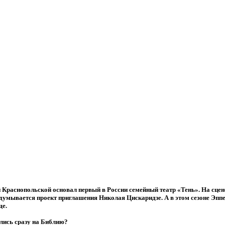
Краснопольской основал первый в России семейный театр «Тень». На сцене
думывается проект приглашения Николая Цискаридзе. А в этом сезоне Эппел
ще.
улись сразу на Библию?