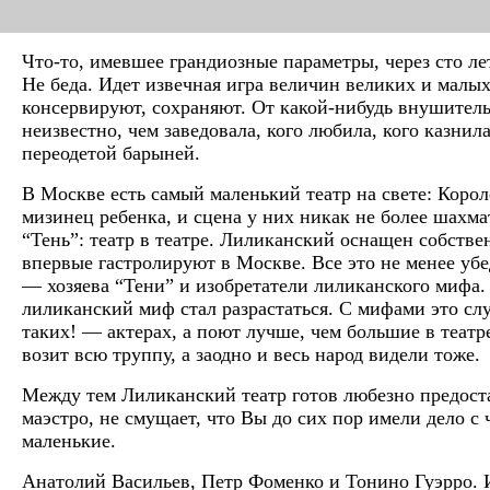
Что-то, имевшее грандиозные параметры, через сто ле
Не беда. Идет извечная игра величин великих и мал
консервируют, сохраняют. От какой-нибудь внушитель
неизвестно, чем заведовала, кого любила, кого казнил
переодетой барыней.
В Москве есть самый маленький театр на свете: Коро
мизинец ребенка, и сцена у них никак не более шахма
“Тень”: театр в театре. Лиликанский оснащен собстве
впервые гастролируют в Москве. Все это не менее уб
— хозяева “Тени” и изобретатели лиликанского мифа.
лиликанский миф стал разрастаться. С мифами это сл
таких! — актерах, а поют лучше, чем большие в теат
возит всю труппу, а заодно и весь народ видели тоже.
Между тем Лиликанский театр готов любезно предоста
маэстро, не смущает, что Вы до сих пор имели дело 
маленькие.
Анатолий Васильев, Петр Фоменко и Тонино Гуэрро. И