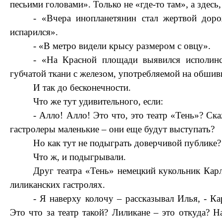
песьими головами». Только не «где-то там», а здесь, 
- «Вчера инопланетянин стал жертвой дор
испарился».
- «В метро видели крысу размером с овцу».
- «На Красной площади выявился исполинск
губчатой ткани с железом, употребляемой на обшив
И так до бесконечности.
Что же тут удивительного, если:
- Алло! Алло! Это что, это театр «Тень»? Ск
гастролеры маленькие – они еще будут выступать?
Но как тут не подыграть доверчивой публике?
Что ж, и подыгрывали.
Друг театра «Тень» немецкий кукольник Кар
лиликанских гастролях.
- Я наверху колочу – рассказывал Илья, - К
Это что за театр такой? Лиликане – это откуда? Н