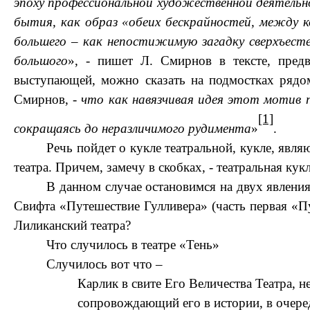
эпоху профессиональной художественной деятельнос
бытия, как образ «обеих бескрайностей, между к
большего – как непостижимую загадку сверхъест
большого
», - пишет Л. Смирнов в тексте, предв
выступающей, можно сказать на подмостках рядом
Смирнов, -
что как навязчивая идея этот мотив п
[1]
сокращаясь до неразличимого рудимента
»
.
Речь пойдет о кукле театральной, кукле, явл
театра. Причем, замечу в скобках, - театральная к
В данном случае остановимся на двух явлени
Свифта «Путешествие Гулливера» (часть первая «П
Лиликанский театра?
Что случилось в театре «Тень»
Случилось вот что –
Карлик в свите Его Величества Театра, н
сопровождающий его в истории, в очеред