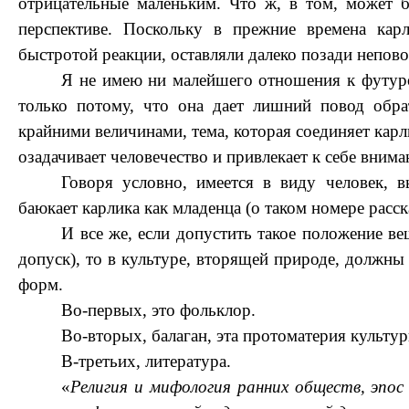
отрицательные маленьким. Что ж, в том, может б
перспективе. Поскольку в прежние времена ка
быстротой реакции, оставляли далеко позади непо
Я не имею ни малейшего отношения к футуро
только потому, что она дает лишний повод обра
крайними величинами, тема, которая соединяет карли
озадачивает человечество и привлекает к себе внима
Говоря условно, имеется в виду человек, 
баюкает карлика как младенца (о таком номере расс
И все же, если допустить такое положение в
допуск), то в культуре, вторящей природе, должн
форм.
Во-первых, это фольклор.
Во-вторых, балаган, эта протоматерия культур
В-третьих, литература.
«
Религия и мифология ранних обществ, эпос