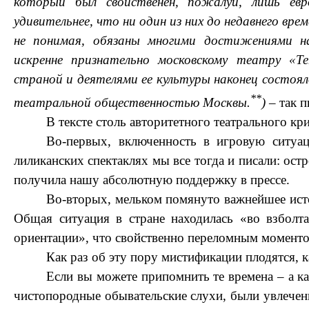
который был свойственен, пожалуй, лишь ев
удивительнее, что ни один из них до недавнего вре
не понимая, обязаны многими достижениями н
искренне признательно московскому театру «Те
страной и деятелями ее культуры наконец состояло
**
театральной общественностью Москвы.
)
– так п
В тексте столь авторитетного театрального кр
Во-первых, включенность в игровую ситуац
лиликанских спектаклях мы все тогда и писали: о
получила нашу абсолютную поддержку в прессе.
Во-вторых, мельком помянуто важнейшее исто
Общая ситуация в стране находилась «во взболт
ориентации», что свойственно переломным моменто
Как раз об эту пору мистификации плодятся, к
Если вы можете припомнить те времена – а ка
чистопородные обывательские слухи, были увлечен