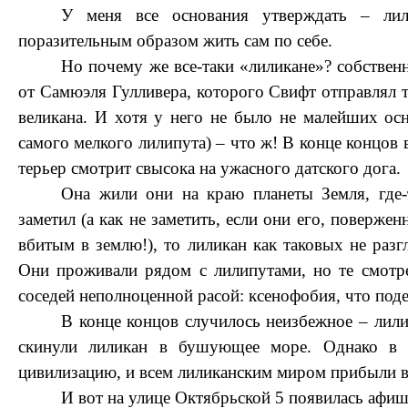
У меня все основания утверждать – лили
поразительным образом жить сам по себе.
Но почему же все-таки «лиликане»? собствен
от Самюэля Гулливера, которого Свифт отправлял то
великана. И хотя у него не было не малейших ос
самого мелкого лилипута) – что ж! В конце концов 
терьер смотрит свысока на ужасного датского дога.
Она жили они на краю планеты Земля, где-
заметил (а как не заметить, если они его, поверже
вбитым в землю!), то лиликан как таковых не разг
Они проживали рядом с лилипутами, но те смотре
соседей неполноценной расой: ксенофобия, что под
В конце концов случилось неизбежное – лили
скинули лиликан в бушующее море. Однако в и
цивилизацию, и всем лиликанским миром прибыли в
И вот на улице Октябрьской 5 появилась афиш