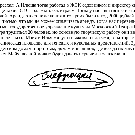
ереехал. А Илюша тогда работал в ЖЭК садовником и директор ему
 такие. С 91 года мы здесь играем. Тогда у нас шли пять спектак
блей. Аренда этого помещения в то время была в год 2000 рублей
у письмо, что мы не можем оплачивать аренду. Тогда нас переве
я мы государственное учреждение культуры Московский Театр «
тра трудиться 20 человек, но основную творческую работу они 
ать лет назад Майя и Илья живут и выживают идеями, за которые
сценическая площадка для теневых и кукольных представлений. З
 детским домам и приютам, домам инвалидов, где всегда их ждут
ает Майя, весной можно будет давать первые автоспектакли.