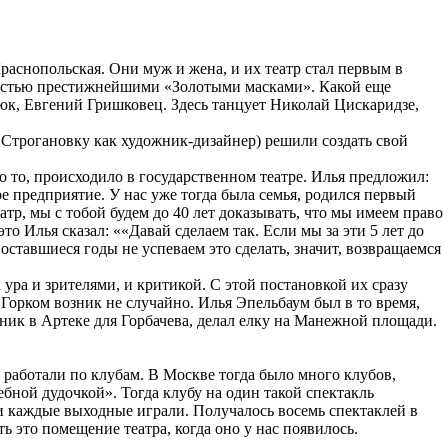
раснопольская. Они муж и жена, и их театр стал первым в
 шестью престижнейшими «Золотыми масками». Какой еще
тюк, Евгений Гришковец. Здесь танцует Николай Цискаридзе,
– Строгановку как художник-дизайнер) решили создать свой
о то, происходило в государственном театре. Илья предложил:
ое предприятие. У нас уже тогда была семья, родился первый
тр, мы с тобой будем до 40 лет доказывать, что мы имеем право
это Илья сказал: ««Давай сделаем так. Если мы за эти 5 лет до
 оставшиеся годы не успеваем это сделать, значит, возвращаемся
ура и зрителями, и критикой. С этой постановкой их сразу
Горком возник не случайно. Илья Эпельбаум был в то время,
ник в Артеке для Горбачева, делал елку на Манежной площади.
 работали по клубам. В Москве тогда было много клубов,
бной дудочкой». Тогда клубу на один такой спектакль
ки каждые выходные играли. Получалось восемь спектаклей в
 это помещение театра, когда оно у нас появилось.