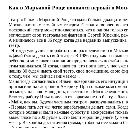
Как в Марьиной Роще появился первый в Моск
Театр «Тень» в Марьиной Роще создали больше двадцати лет
Москве частным семейным театром. Сегодня творчество эт
московский театр может похвастаться, что в одном только 
воплощают свои театральные фантазии Сергей Юрский, реж
А начиналось все в 86 году, когда два недавних выпускника
театр.
- Я тогда уже успела поработать по распределению в Москов
«Давай будем делать свой театр». В 1986 году как раз вышел
ребенок, и мне такое начинание представлялось нестабильны
этим заниматься. И когда, наконец, это признают, у нас уже 
наших 30 будем иметь свой театр, своё помещение, свою фирм
к тому, чем мы сейчас занимаемся».
Майя тогда согласилась с Ильей, доверившись его интуиции
пригласили на гастроли в Америку. При горкоме комсомола
несмотря на свою молодость, известным в Москве художник
Всю эту работу Илья получал от горкома не по блату, а благ
- Майя, как вы, будучи частным театром, раскручивались и
- Первые пять лет мы легко зарабатывали деньги сами. Ког
которые обязаны были каждые субботу и воскресенье показы
выделялось по 200 рублей. Это были хорошие деньги (у мен
месяц. Выходила достаточная сумма, чтобы на нее можно был
- А как оно у вас появилось?