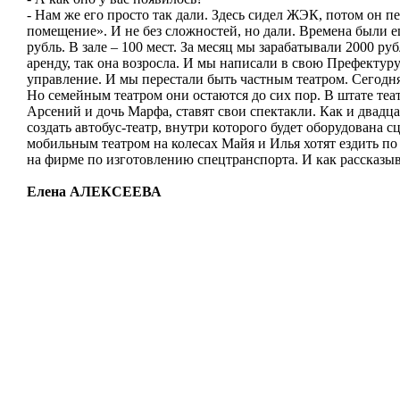
- Нам же его просто так дали. Здесь сидел ЖЭК, потом он п
помещение». И не без сложностей, но дали. Времена были еще
рубль. В зале – 100 мест. За месяц мы зарабатывали 2000 ру
аренду, так она возросла. И мы написали в свою Префектур
управление. И мы перестали быть частным театром. Сегодн
Но семейным театром они остаются до сих пор. В штате теа
Арсений и дочь Марфа, ставят свои спектакли. Как и двадц
создать автобус-театр, внутри которого будет оборудована 
мобильным театром на колесах Майя и Илья хотят ездить по
на фирме по изготовлению спецтранспорта. И как рассказыв
Елена АЛЕКСЕЕВА