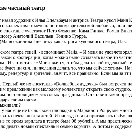
ве частный театр
 назад художник Илья Эпельбаум и актриса Театра кукол Майя К
ого коллектива отмечено не только зрительской любовью, но и
его спектакле участвуют Петр Фоменко, Кама Гинкас, Роман Вик
иссер Анатолий Васильев, Тонино Гуэрра.
 (Майя окончила Гнесинку как актриса кукольного театра, Илья 
ском театре теней, - вспоминает Майя. – И меня не удовлетворял
 закон о кооперации, когда можно было создавать какое-то частн
м. И я ответила: «Мне кажется, чтобы делать свой отдельный теа
не будет ни сил, ни желания делать то, что мы сейчас хотим». На 
у, репертуар и зрителей, значит, всё правильно. Если мы за эти
. Первый же их спектакль «Волшебная дудочка» был встречен на 
 им предложили как молодому коллективу открыть свою студию. 
ом-постановщиком массовых праздников. Он ставил такой празд
одаря своим идеям.
 выживали?
да у нас еще не было своей площадки в Марьиной Роще, мы много
вать спектакли для детей. И нас туда стали приглашать с «Волше
я в то время зарплата в театре была 98 рублей). А мы практичес
о делать новый спектакль и семью кормить. А потом и содержать